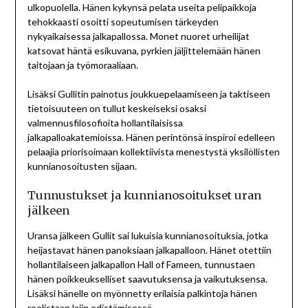
ulkopuolella. Hänen kykynsä pelata useita pelipaikkoja
tehokkaasti osoitti sopeutumisen tärkeyden
nykyaikaisessa jalkapallossa. Monet nuoret urheilijat
katsovat häntä esikuvana, pyrkien jäljittelemään hänen
taitojaan ja työmoraaliaan.
Lisäksi Gullitin painotus joukkuepelaamiseen ja taktiseen
tietoisuuteen on tullut keskeiseksi osaksi
valmennusfilosofioita hollantilaisissa
jalkapalloakatemioissa. Hänen perintönsä inspiroi edelleen
pelaajia priorisoimaan kollektiivista menestystä yksilöllisten
kunnianosoitusten sijaan.
Tunnustukset ja kunnianosoitukset uran
jälkeen
Uransa jälkeen Gullit sai lukuisia kunnianosoituksia, jotka
heijastavat hänen panoksiaan jalkapalloon. Hänet otettiin
hollantilaiseen jalkapallon Hall of Fameen, tunnustaen
hänen poikkeukselliset saavutuksensa ja vaikutuksensa.
Lisäksi hänelle on myönnetty erilaisia palkintoja hänen
roolistaan lajin edistämisessä.