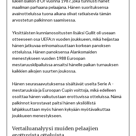
lukien Ballon d’Or vuonna 1987, joka tunnusti hänet
maailman parhaana pelaajana. Hänen suorituksensa
avainotteluissa tuona aikana olivat ratkaisevia tämän
arvostetun palkinnon saamisessa.
Yksittäisten kunnianosoitusten lisäksi Gullit oli useaan
otteeseen osa UEFA:n vuoden joukkueen, mikä heijastaa
hänen jatkuvaa erinomaisuuttaan korkean panoksen
otteluissa. Hänen panoksensa Alankomaiden
menestykseen vuoden 1988 Euroopan
mestaruuskilpailuissa ansaitsi hänelle paikan turnauksen
kaikkien aikojen suurten joukossa.
Hänen seurasaavutuksensa sisältävät useita Serie A -
mestaruuksia ja Euroopan Cupin voittoja, mikä edelleen
osoittaa hänen vaikutustaan erottuvissa otteluissa. Nämä
palkinnot korostavat paitsi hänen yksilöllistä
lahjakkuuttaan myös hänen kykyään myötävaikuttaa
joukkueen menestykseen.
Vertailuanalyysi muiden pelaajien
erottuvista otteluista