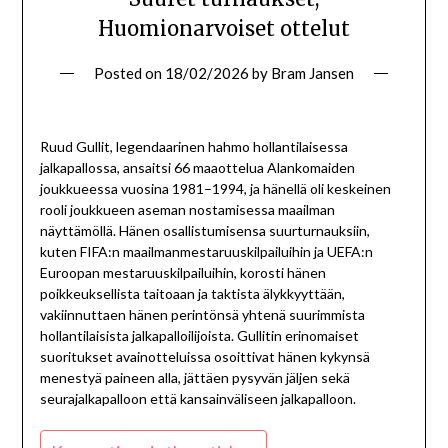
Huomionarvoiset ottelut
Posted on
18/02/2026
by
Bram Jansen
Ruud Gullit, legendaarinen hahmo hollantilaisessa
jalkapallossa, ansaitsi 66 maaottelua Alankomaiden
joukkueessa vuosina 1981–1994, ja hänellä oli keskeinen
rooli joukkueen aseman nostamisessa maailman
näyttämöllä. Hänen osallistumisensa suurturnauksiin,
kuten FIFA:n maailmanmestaruuskilpailuihin ja UEFA:n
Euroopan mestaruuskilpailuihin, korosti hänen
poikkeuksellista taitoaan ja taktista älykkyyttään,
vakiinnuttaen hänen perintönsä yhtenä suurimmista
hollantilaisista jalkapalloilijoista. Gullitin erinomaiset
suoritukset avainotteluissa osoittivat hänen kykynsä
menestyä paineen alla, jättäen pysyvän jäljen sekä
seurajalkapalloon että kansainväliseen jalkapalloon.