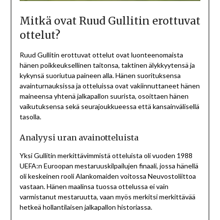
Mitkä ovat Ruud Gullitin erottuvat
ottelut?
Ruud Gullitin erottuvat ottelut ovat luonteenomaista
hänen poikkeuksellinen taitonsa, taktinen älykkyytensä ja
kykynsä suoriutua paineen alla. Hänen suorituksensa
avainturnauksissa ja otteluissa ovat vakiinnuttaneet hänen
maineensa yhtenä jalkapallon suurista, osoittaen hänen
vaikutuksensa sekä seurajoukkueessa että kansainvälisellä
tasolla.
Analyysi uran avainotteluista
Yksi Gullitin merkittävimmistä otteluista oli vuoden 1988
UEFA:n Euroopan mestaruuskilpailujen finaali, jossa hänellä
oli keskeinen rooli Alankomaiden voitossa Neuvostoliittoa
vastaan. Hänen maalinsa tuossa ottelussa ei vain
varmistanut mestaruutta, vaan myös merkitsi merkittävää
hetkeä hollantilaisen jalkapallon historiassa.