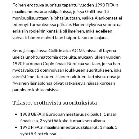
Toinen erottuva suoritus tapahtui vuoden 1990 FIFA:n
maailmanmestaruuskilpailuissa, joissa Gullit osoitti
monipuolisuuttaan ja johtajuuttaan, vaikka Alankomaat ei
edennyt turnauksessa pitkälle. Hänen kykynsä sopeutua
erilaisiin rooleihin kentällä oli ilmeinen, mikä edelleen
vahvisti hänen mainettaan huipputason pelaajana.
Seurajalkapallossa Gullitin aika AC Milanissa oli täynnä
useita unohtumattomia otteluita, mukaan lukien vuoden
1990 Euroopan Cupin finaali Benficaa vastaan, jossa hän
myötävaikutti dominoivaan joukkueen suoritukseen, joka
varmisti mestaruuden. Hänen taktinen tietoisuutensa ja
fyysinen läsnäolonsa olivat ratkaisevia näissä korkean
panoksen kohtaamisissa.
Tilastot erottuvista suorituksista
1988 UEFA:n Euroopan mestaruuskilpailut: 1 maali
finaalissa, 2 syöttöä koko turnauksen aikana.
1990 FIFA:n maailmanmestaruuskilpailut: 1 maali, 1
syöttö 4 ottelussa.