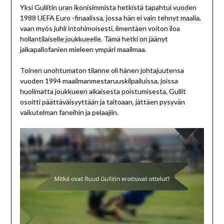
Yksi Gullitin uran ikonisimmista hetkistä tapahtui vuoden
1988 UEFA Euro -finaalissa, jossa hän ei vain tehnyt maalia,
vaan myös juhli intohimoisesti, ilmentäen voiton iloa
hollantilaiselle joukkueelle. Tämä hetki on jäänyt
jalkapallofanien mieleen ympäri maailmaa.
Toinen unohtumaton tilanne oli hänen johtajuutensa
vuoden 1994 maailmanmestaruuskilpailuissa, joissa
huolimatta joukkueen aikaisesta poistumisesta, Gullit
osoitti päättäväisyyttään ja taitoaan, jättäen pysyvän
vaikutelman faneihin ja pelaajiin.