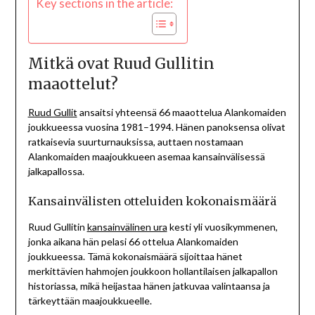
Key sections in the article:
Mitkä ovat Ruud Gullitin
maaottelut?
Ruud Gullit
ansaitsi yhteensä 66 maaottelua Alankomaiden
joukkueessa vuosina 1981–1994. Hänen panoksensa olivat
ratkaisevia suurturnauksissa, auttaen nostamaan
Alankomaiden maajoukkueen asemaa kansainvälisessä
jalkapallossa.
Kansainvälisten otteluiden kokonaismäärä
Ruud Gullitin
kansainvälinen ura
kesti yli vuosikymmenen,
jonka aikana hän pelasi 66 ottelua Alankomaiden
joukkueessa. Tämä kokonaismäärä sijoittaa hänet
merkittävien hahmojen joukkoon hollantilaisen jalkapallon
historiassa, mikä heijastaa hänen jatkuvaa valintaansa ja
tärkeyttään maajoukkueelle.