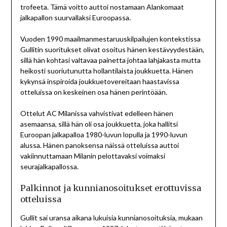
trofeeta. Tämä voitto auttoi nostamaan Alankomaat
jalkapallon suurvallaksi Euroopassa.
Vuoden 1990 maailmanmestaruuskilpailujen kontekstissa
Gullitin suoritukset olivat osoitus hänen kestävyydestään,
sillä hän kohtasi valtavaa painetta johtaa lahjakasta mutta
heikosti suoriutunutta hollantilaista joukkuetta. Hänen
kykynsä inspiroida joukkuetovereitaan haastavissa
otteluissa on keskeinen osa hänen perintöään.
Ottelut AC Milanissa vahvistivat edelleen hänen
asemaansa, sillä hän oli osa joukkuetta, joka hallitsi
Euroopan jalkapalloa 1980-luvun lopulla ja 1990-luvun
alussa. Hänen panoksensa näissä otteluissa auttoi
vakiinnuttamaan Milanin pelottavaksi voimaksi
seurajalkapallossa.
Palkinnot ja kunnianosoitukset erottuvissa
otteluissa
Gullit sai uransa aikana lukuisia kunnianosoituksia, mukaan