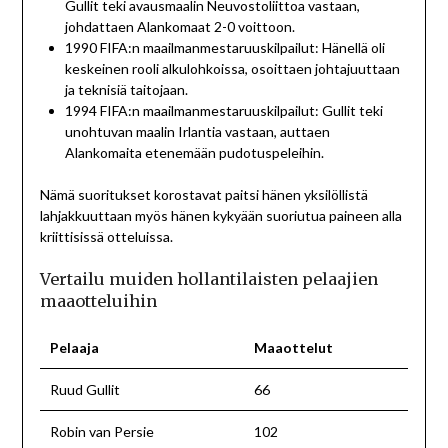
Gullit teki avausmaalin Neuvostoliittoa vastaan,
johdattaen Alankomaat 2-0 voittoon.
1990 FIFA:n maailmanmestaruuskilpailut: Hänellä oli
keskeinen rooli alkulohkoissa, osoittaen johtajuuttaan
ja teknisiä taitojaan.
1994 FIFA:n maailmanmestaruuskilpailut: Gullit teki
unohtuvan maalin Irlantia vastaan, auttaen
Alankomaita etenemään pudotuspeleihin.
Nämä suoritukset korostavat paitsi hänen yksilöllistä
lahjakkuuttaan myös hänen kykyään suoriutua paineen alla
kriittisissä otteluissa.
Vertailu muiden hollantilaisten pelaajien
maaotteluihin
Pelaaja
Maaottelut
Ruud Gullit
66
Robin van Persie
102