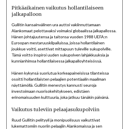
Pitkäaikainen vaikutus hollantilaiseen
jalkapalloon
Gullitin kansainvälinen ura auttoi vakiinnuttamaan
Alankomaat pelottavaksi voimaksi globaalissa jalkapallossa.
Hänen johtajuutensa ja taitonsa vuoden 1988 UEFA:n
Euroopan mestaruuskilpailuissa, joissa hollantilainen
joukkue voitti, asettivat mittapuun tuleville sukupolville.
Tämä voitto inspiroi uuden sukupolven lahjakkuuksia ja
kunnianhimoa hollantilaisessa jalkapalloyhteisössä.
Hänen kykynsä suoriutua korkeapaineisissa tilanteissa
osoitti hollantilaisten pelaajien potentiaalin maailman
näyttämöllä. Gullitin menestys kannusti seuroja
investoimaan nuorisokehitykseen, edistäen
erinomaisuuden kulttuuria, joka jatkuu tänäkin päivänä.
Vaikutus tuleviin pelaajasukupolviin
Ruud Gullitin pelityyli ja monipuolisuus vaikuttivat
lukemattomiin nuoriin pelaajiin Alankomaissa ja sen