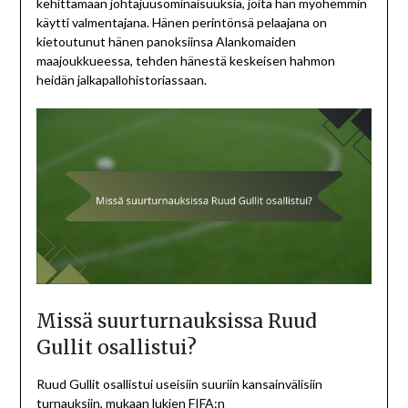
kehittämään johtajuusominaisuuksia, joita hän myöhemmin
käytti valmentajana. Hänen perintönsä pelaajana on
kietoutunut hänen panoksiinsa Alankomaiden
maajoukkueessa, tehden hänestä keskeisen hahmon
heidän jalkapallohistoriassaan.
Missä suurturnauksissa Ruud
Gullit osallistui?
Ruud Gullit osallistui useisiin suuriin kansainvälisiin
turnauksiin, mukaan lukien FIFA:n