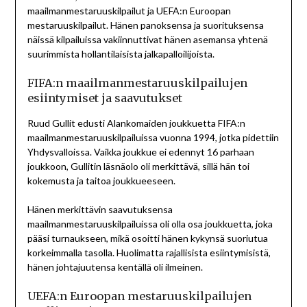
maailmanmestaruuskilpailut ja UEFA:n Euroopan
mestaruuskilpailut. Hänen panoksensa ja suorituksensa
näissä kilpailuissa vakiinnuttivat hänen asemansa yhtenä
suurimmista hollantilaisista jalkapalloilijoista.
FIFA:n maailmanmestaruuskilpailujen
esiintymiset ja saavutukset
Ruud Gullit edusti Alankomaiden joukkuetta FIFA:n
maailmanmestaruuskilpailuissa vuonna 1994, jotka pidettiin
Yhdysvalloissa. Vaikka joukkue ei edennyt 16 parhaan
joukkoon, Gullitin läsnäolo oli merkittävä, sillä hän toi
kokemusta ja taitoa joukkueeseen.
Hänen merkittävin saavutuksensa
maailmanmestaruuskilpailuissa oli olla osa joukkuetta, joka
pääsi turnaukseen, mikä osoitti hänen kykynsä suoriutua
korkeimmalla tasolla. Huolimatta rajallisista esiintymisistä,
hänen johtajuutensa kentällä oli ilmeinen.
UEFA:n Euroopan mestaruuskilpailujen