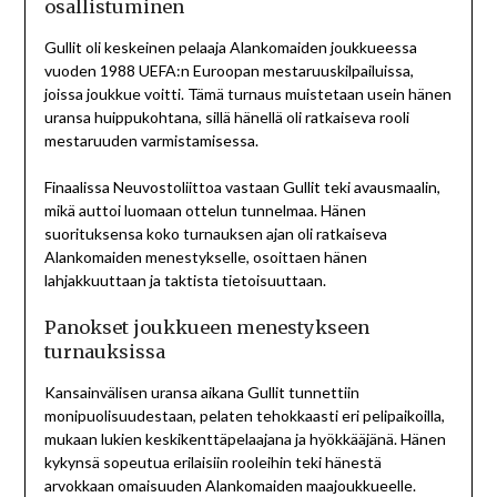
osallistuminen
Gullit oli keskeinen pelaaja Alankomaiden joukkueessa
vuoden 1988 UEFA:n Euroopan mestaruuskilpailuissa,
joissa joukkue voitti. Tämä turnaus muistetaan usein hänen
uransa huippukohtana, sillä hänellä oli ratkaiseva rooli
mestaruuden varmistamisessa.
Finaalissa Neuvostoliittoa vastaan Gullit teki avausmaalin,
mikä auttoi luomaan ottelun tunnelmaa. Hänen
suorituksensa koko turnauksen ajan oli ratkaiseva
Alankomaiden menestykselle, osoittaen hänen
lahjakkuuttaan ja taktista tietoisuuttaan.
Panokset joukkueen menestykseen
turnauksissa
Kansainvälisen uransa aikana Gullit tunnettiin
monipuolisuudestaan, pelaten tehokkaasti eri pelipaikoilla,
mukaan lukien keskikenttäpelaajana ja hyökkääjänä. Hänen
kykynsä sopeutua erilaisiin rooleihin teki hänestä
arvokkaan omaisuuden Alankomaiden maajoukkueelle.