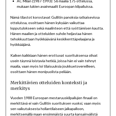
AC Milan (1987-1993): 56 maalia 175 ottelussa,
mukaan lukien avainmaalit Euroopan kilpailuissa.
Nämä tilastot korostavat Gullitin panoksia ratkaisevissa
otteluissa, osoittaen hänen kykyään vaikuttaa
lopputulokseen sekä maalinteon että syöttämisen kautta.
Hänen maalien ja otteluiden suhde heijastaa hänen
tehokkuuttaan hyökkäävänä keskikenttäpelaajana ja
hyökkääjänä.
Kaiken kaikkiaan hänen erottuvat suorituksensa olivat
usein täynnä loistavia hetkiä, joissa hän ei vain tehnyt
maalia, vaan myös loi tilaisuuksia joukkuetovereilleen,
osoittaen hänen monipuolista peliään.
Merkittävien otteluiden konteksti ja
merkitys
Vuoden 1988 Euroopan mestaruuskilpailujen finaali on
merkittävä ei vain Gullitin suorituksen vuoksi, vaan myös
sen vaikutuksesta hollantilaiseen jalkapalloon,
merkitsemällä maan ensimmäistä suurta kansainvälistä