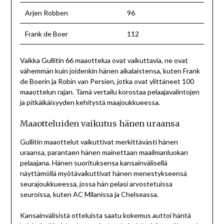
Arjen Robben
96
Frank de Boer
112
Vaikka Gullitin 66 maaottelua ovat vaikuttavia, ne ovat
vähemmän kuin joidenkin hänen aikalaistensa, kuten Frank
de Boerin ja Robin van Persien, jotka ovat ylittäneet 100
maaottelun rajan. Tämä vertailu korostaa pelaajavalintojen
ja pitkäikäisyyden kehitystä maajoukkueessa.
Maaotteluiden vaikutus hänen uraansa
Gullitin maaottelut vaikuttivat merkittävästi hänen
uraansa, parantaen hänen mainettaan maailmanluokan
pelaajana. Hänen suorituksensa kansainvälisellä
näyttämöllä myötävaikuttivat hänen menestykseensä
seurajoukkueessa, jossa hän pelasi arvostetuissa
seuroissa, kuten AC Milanissa ja Chelseassa.
Kansainvälisistä otteluista saatu kokemus auttoi häntä