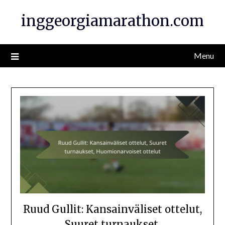
Skip
inggeorgiamarathon.com
to
content
Menu
Ruud Gullit: Kansainväliset ottelut,
Suuret turnaukset,