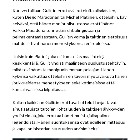
Kun vertaillaan Gullitin erottuvia otteluita aikalaisten,
kuten Diego Maradonan tai Michel Platinien, otteluihin, käy
selväksi, että hänen monipuolisuutensa erotti hänet.
Vaikka Maradona tunnettiin dribblingistään ja
pelinrakentamisestaan, Gullitin voima ja taktinen tietoisuus
mahdollistivat hänen menestyksensä eri rooleissa.
Toisin kuin Platini, joka oli tuottelias maalintekijä
keskikentällä, Gullit yhdisti maalinteon puolustustehtäviin,
mikä teki hänestä monipuolisemman pelaajan. Hänen
kykynsä vaikuttaa otteluihin eri tavoin myötävaikutti hänen
joukkueidensa menestykseen sekä kotimaisissa että
kansainvälisissä kilpailuissa.
Kaiken kaikkiaan Gullitin erottuvat ottelut heijastavat
ainutlaatuista taitojen, johtajuuden ja taktisen älykkyyden
yhdistelmää, joka erottaa hänet muista jalkapallon
legendoista. Hänen suorituksensa ovat edelleen mittapuu
jalkapallon historian suuruuden arvioimiseksi.