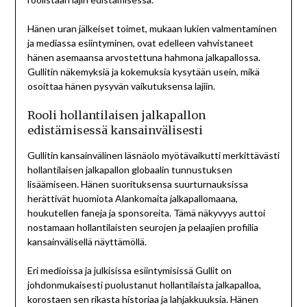
Hänen uran jälkeiset toimet, mukaan lukien valmentaminen
ja mediassa esiintyminen, ovat edelleen vahvistaneet
hänen asemaansa arvostettuna hahmona jalkapallossa.
Gullitin näkemyksiä ja kokemuksia kysytään usein, mikä
osoittaa hänen pysyvän vaikutuksensa lajiin.
Rooli hollantilaisen jalkapallon
edistämisessä kansainvälisesti
Gullitin kansainvälinen läsnäolo myötävaikutti merkittävästi
hollantilaisen jalkapallon globaalin tunnustuksen
lisäämiseen. Hänen suorituksensa suurturnauksissa
herättivät huomiota Alankomaita jalkapallomaana,
houkutellen faneja ja sponsoreita. Tämä näkyvyys auttoi
nostamaan hollantilaisten seurojen ja pelaajien profiilia
kansainvälisellä näyttämöllä.
Eri medioissa ja julkisissa esiintymisissä Gullit on
johdonmukaisesti puolustanut hollantilaista jalkapalloa,
korostaen sen rikasta historiaa ja lahjakkuuksia. Hänen