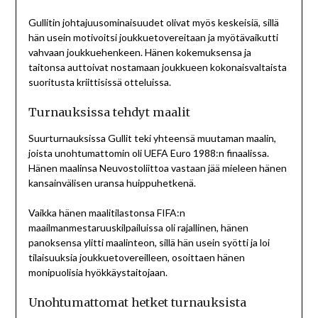
Gullitin johtajuusominaisuudet olivat myös keskeisiä, sillä
hän usein motivoitsi joukkuetovereitaan ja myötävaikutti
vahvaan joukkuehenkeen. Hänen kokemuksensa ja
taitonsa auttoivat nostamaan joukkueen kokonaisvaltaista
suoritusta kriittisissä otteluissa.
Turnauksissa tehdyt maalit
Suurturnauksissa Gullit teki yhteensä muutaman maalin,
joista unohtumattomin oli UEFA Euro 1988:n finaalissa.
Hänen maalinsa Neuvostoliittoa vastaan jää mieleen hänen
kansainvälisen uransa huippuhetkenä.
Vaikka hänen maalitilastonsa FIFA:n
maailmanmestaruuskilpailuissa oli rajallinen, hänen
panoksensa ylitti maalinteon, sillä hän usein syötti ja loi
tilaisuuksia joukkuetovereilleen, osoittaen hänen
monipuolisia hyökkäystaitojaan.
Unohtumattomat hetket turnauksista