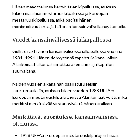
Hänen maaottelunsa kertyivät eri kilpailuissa, mukaan
lukien maailmanmestaruuskilpailuissa ja Euroopan
mestaruuskilpailuissa, mikä osoitti hänen
monipuolisuutensa ja taitonsa kansainvälisellä näyttämöllä.
Vuodet kansainvälisessä jalkapallossa
Gullit oli aktiivinen kansainvälisessä jalkapallossa vuosina
1981–1994. Hänen debyyttinsä tapahtui aikana, jolloin
Alankomaat alkoi vakiinnuttaa asemaansa jalkapallon
suurvaltana.
Näiden vuosien aikana hän osallistui useisiin
suurturnauksiin, mukaan lukien vuoden 1988 UEFA:n
Euroopan mestaruuskilpailut, joissa Alankomaat voitti, mikä
merkitsi merkittävää virstanpylvästä hänen urallaan.
Merkittävät suoritukset kansainvälisissä
otteluissa
1988 UEFA:n Euroopan mestaruuskilpailujen finaali: