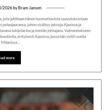
3/2026
by
Bram Jansen
, jota juhlitaan hänen huomattavista saavutuksistaan
 pelaajauransa, johon sisältyy jaksoja Ajaxissa ja
tavana tukipilarina ja kentän johtajana. Valmennukseen
utioita, erityisesti Ajaxissa, jossa hän voitti useita
r Milanissa…
ead more