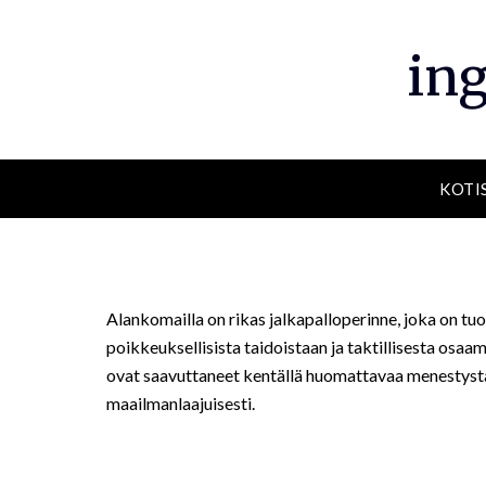
Skip
to
in
content
KOTI
Alankomailla on rikas jalkapalloperinne, joka on tuot
poikkeuksellisista taidoistaan ja taktillisesta osa
ovat saavuttaneet kentällä huomattavaa menestystä 
maailmanlaajuisesti.