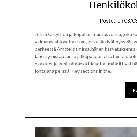
Henkilökoh
Posted on
03/0
Johan Cruyff oli jalkapallon muutosvoima, joka tun
valmennusfilosofiastaan, jotka jättivät pysyvän 
perheessä Amsterdamissa, hänen kasvatuksensa o
lähestymistapaansa jalkapalloon että henkilökoht
haasteet ja kehittämänsä filosofiat määrittivät h
johtajana pelissä. Key sections in the…
R