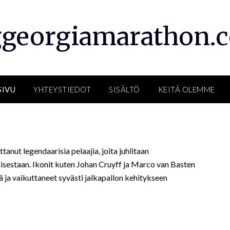
ggeorgiamarathon.
SIVU
YHTEYSTIEDOT
SISÄLTÖ
KEITÄ OLEMME
tanut legendaarisia pelaajia, joita juhlitaan
amisestaan. Ikonit kuten Johan Cruyff ja Marco van Basten
ja vaikuttaneet syvästi jalkapallon kehitykseen