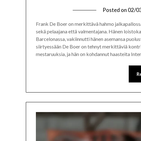
Posted on
02/0
Frank De Boer on merkittävä hahmo jalkapallossa
sekä pelaajana että valmentajana. Hänen loistokas
Barcelonassa, vakiinnutti hänen asemansa puolus
siirtyessään De Boer on tehnyt merkittäviä kontribu
mestaruuksia, ja hän on kohdannut haasteita Inte
R