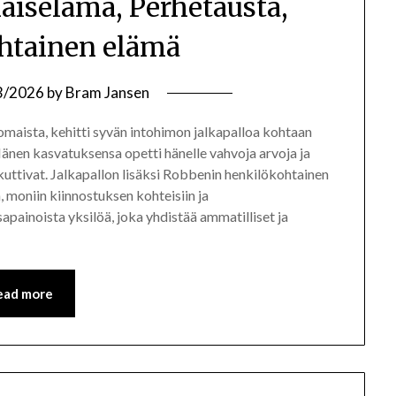
aiselämä, Perhetausta,
htainen elämä
3/2026
by
Bram Jansen
maista, kehitti syvän intohimon jalkapalloa kohtaan
Hänen kasvatuksensa opetti hänelle vahvoja arvoja ja
kuttivat. Jalkapallon lisäksi Robbenin henkilökohtainen
moniin kiinnostuksen kohteisiin ja
painoista yksilöä, joka yhdistää ammatilliset ja
ead more