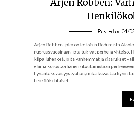
Arjen Robben: Varh
Henkilöko
Posted on
04/0
Arjen Robben, joka on kotoisin Bedumista Alanko
nuoruusvuosinaan, jota tukivat perhe ja yhteisö. 
kilpailuhenkeä, joita vanhemmat ja sisarukset vai
elämä korostaa hänen sitoutumistaan perheeseen, 
hyväntekeväisyystyöhön, mikä kuvastaa hyvin tasa
henkilökohtaiset…
R