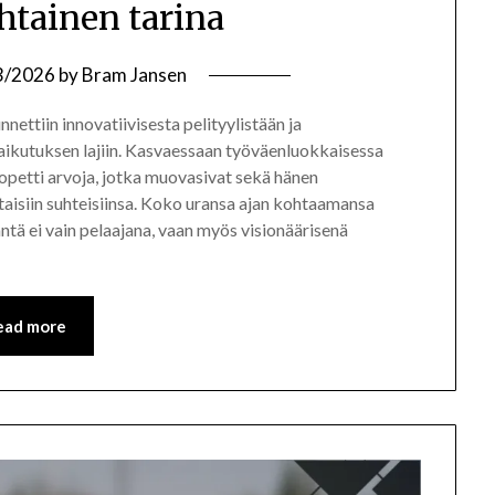
tainen tarina
3/2026
by
Bram Jansen
nettiin innovatiivisesta pelityylistään ja
vaikutuksen lajiin. Kasvaessaan työväenluokkaisessa
petti arvoja, jotka muovasivat sekä hänen
aisiin suhteisiinsa. Koko uransa ajan kohtaamansa
äntä ei vain pelaajana, vaan myös visionäärisenä
ead more