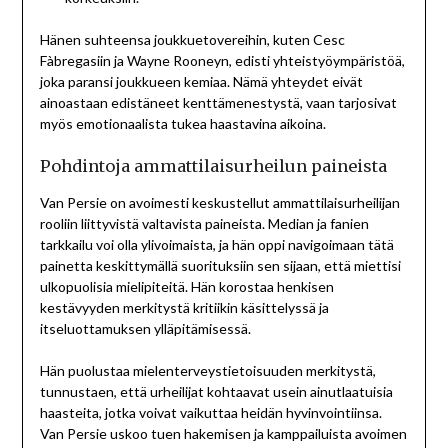
Hänen suhteensa joukkuetovereihin, kuten Cesc
Fàbregasiin ja Wayne Rooneyn, edisti yhteistyöympäristöä,
joka paransi joukkueen kemiaa. Nämä yhteydet eivät
ainoastaan edistäneet kenttämenestystä, vaan tarjosivat
myös emotionaalista tukea haastavina aikoina.
Pohdintoja ammattilaisurheilun paineista
Van Persie on avoimesti keskustellut ammattilaisurheilijan
rooliin liittyvistä valtavista paineista. Median ja fanien
tarkkailu voi olla ylivoimaista, ja hän oppi navigoimaan tätä
painetta keskittymällä suorituksiin sen sijaan, että miettisi
ulkopuolisia mielipiteitä. Hän korostaa henkisen
kestävyyden merkitystä kritiikin käsittelyssä ja
itseluottamuksen ylläpitämisessä.
Hän puolustaa mielenterveystietoisuuden merkitystä,
tunnustaen, että urheilijat kohtaavat usein ainutlaatuisia
haasteita, jotka voivat vaikuttaa heidän hyvinvointiinsa.
Van Persie uskoo tuen hakemisen ja kamppailuista avoimen