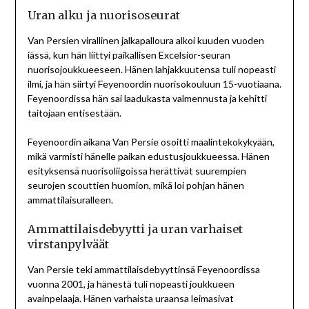
Uran alku ja nuorisoseurat
Van Persien virallinen jalkapalloura alkoi kuuden vuoden
iässä, kun hän liittyi paikallisen Excelsior-seuran
nuorisojoukkueeseen. Hänen lahjakkuutensa tuli nopeasti
ilmi, ja hän siirtyi Feyenoordin nuorisokouluun 15-vuotiaana.
Feyenoordissa hän sai laadukasta valmennusta ja kehitti
taitojaan entisestään.
Feyenoordin aikana Van Persie osoitti maalintekokykyään,
mikä varmisti hänelle paikan edustusjoukkueessa. Hänen
esityksensä nuorisoliigoissa herättivät suurempien
seurojen scouttien huomion, mikä loi pohjan hänen
ammattilaisuralleen.
Ammattilaisdebyytti ja uran varhaiset
virstanpylväät
Van Persie teki ammattilaisdebyyttinsä Feyenoordissa
vuonna 2001, ja hänestä tuli nopeasti joukkueen
avainpelaaja. Hänen varhaista uraansa leimasivat