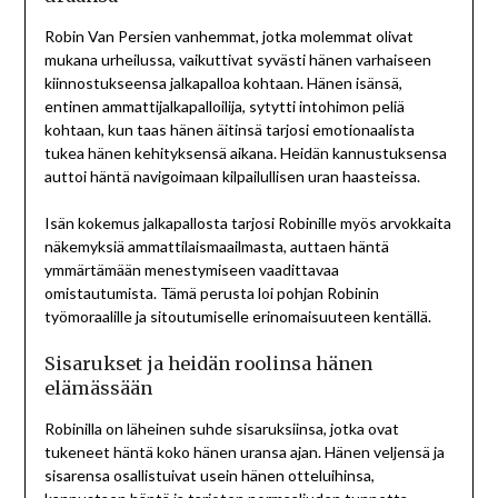
Robin Van Persien vanhemmat, jotka molemmat olivat
mukana urheilussa, vaikuttivat syvästi hänen varhaiseen
kiinnostukseensa jalkapalloa kohtaan. Hänen isänsä,
entinen ammattijalkapalloilija, sytytti intohimon peliä
kohtaan, kun taas hänen äitinsä tarjosi emotionaalista
tukea hänen kehityksensä aikana. Heidän kannustuksensa
auttoi häntä navigoimaan kilpailullisen uran haasteissa.
Isän kokemus jalkapallosta tarjosi Robinille myös arvokkaita
näkemyksiä ammattilaismaailmasta, auttaen häntä
ymmärtämään menestymiseen vaadittavaa
omistautumista. Tämä perusta loi pohjan Robinin
työmoraalille ja sitoutumiselle erinomaisuuteen kentällä.
Sisarukset ja heidän roolinsa hänen
elämässään
Robinilla on läheinen suhde sisaruksiinsa, jotka ovat
tukeneet häntä koko hänen uransa ajan. Hänen veljensä ja
sisarensa osallistuivat usein hänen otteluihinsa,