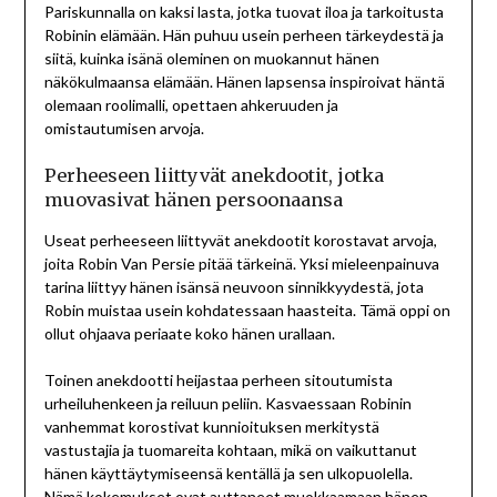
Pariskunnalla on kaksi lasta, jotka tuovat iloa ja tarkoitusta
Robinin elämään. Hän puhuu usein perheen tärkeydestä ja
siitä, kuinka isänä oleminen on muokannut hänen
näkökulmaansa elämään. Hänen lapsensa inspiroivat häntä
olemaan roolimalli, opettaen ahkeruuden ja
omistautumisen arvoja.
Perheeseen liittyvät anekdootit, jotka
muovasivat hänen persoonaansa
Useat perheeseen liittyvät anekdootit korostavat arvoja,
joita Robin Van Persie pitää tärkeinä. Yksi mieleenpainuva
tarina liittyy hänen isänsä neuvoon sinnikkyydestä, jota
Robin muistaa usein kohdatessaan haasteita. Tämä oppi on
ollut ohjaava periaate koko hänen urallaan.
Toinen anekdootti heijastaa perheen sitoutumista
urheiluhenkeen ja reiluun peliin. Kasvaessaan Robinin
vanhemmat korostivat kunnioituksen merkitystä
vastustajia ja tuomareita kohtaan, mikä on vaikuttanut
hänen käyttäytymiseensä kentällä ja sen ulkopuolella.
Nämä kokemukset ovat auttaneet muokkaamaan hänen