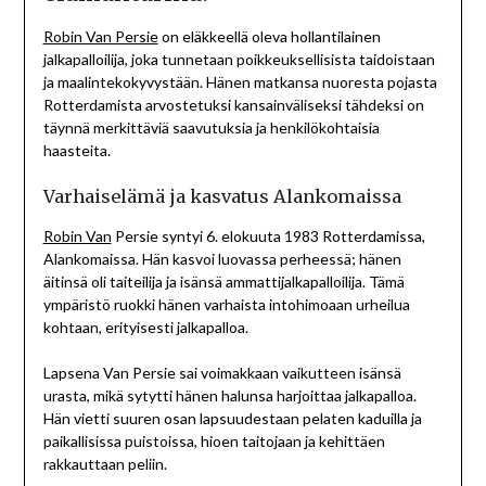
Robin Van Persie
on eläkkeellä oleva hollantilainen
jalkapalloilija, joka tunnetaan poikkeuksellisista taidoistaan
ja maalintekokyvystään. Hänen matkansa nuoresta pojasta
Rotterdamista arvostetuksi kansainväliseksi tähdeksi on
täynnä merkittäviä saavutuksia ja henkilökohtaisia
haasteita.
Varhaiselämä ja kasvatus Alankomaissa
Robin Van
Persie syntyi 6. elokuuta 1983 Rotterdamissa,
Alankomaissa. Hän kasvoi luovassa perheessä; hänen
äitinsä oli taiteilija ja isänsä ammattijalkapalloilija. Tämä
ympäristö ruokki hänen varhaista intohimoaan urheilua
kohtaan, erityisesti jalkapalloa.
Lapsena Van Persie sai voimakkaan vaikutteen isänsä
urasta, mikä sytytti hänen halunsa harjoittaa jalkapalloa.
Hän vietti suuren osan lapsuudestaan pelaten kaduilla ja
paikallisissa puistoissa, hioen taitojaan ja kehittäen
rakkauttaan peliin.