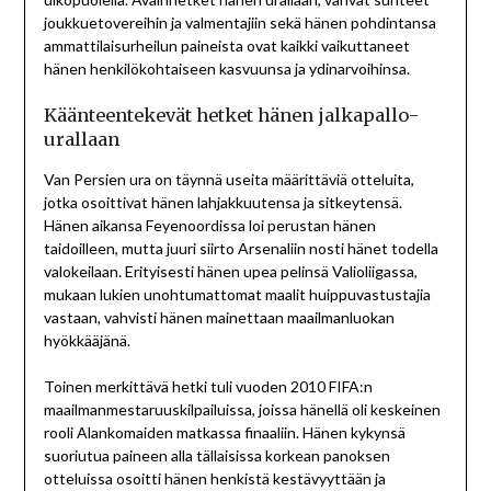
joukkuetovereihin ja valmentajiin sekä hänen pohdintansa
ammattilaisurheilun paineista ovat kaikki vaikuttaneet
hänen henkilökohtaiseen kasvuunsa ja ydinarvoihinsa.
Käänteentekevät hetket hänen jalkapallo-
urallaan
Van Persien ura on täynnä useita määrittäviä otteluita,
jotka osoittivat hänen lahjakkuutensa ja sitkeytensä.
Hänen aikansa Feyenoordissa loi perustan hänen
taidoilleen, mutta juuri siirto Arsenaliin nosti hänet todella
valokeilaan. Erityisesti hänen upea pelinsä Valioliigassa,
mukaan lukien unohtumattomat maalit huippuvastustajia
vastaan, vahvisti hänen mainettaan maailmanluokan
hyökkääjänä.
Toinen merkittävä hetki tuli vuoden 2010 FIFA:n
maailmanmestaruuskilpailuissa, joissa hänellä oli keskeinen
rooli Alankomaiden matkassa finaaliin. Hänen kykynsä
suoriutua paineen alla tällaisissa korkean panoksen
otteluissa osoitti hänen henkistä kestävyyttään ja