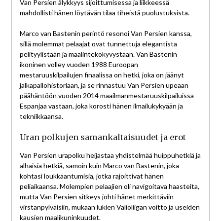
Van Persien älykkyys sijoittumisessa ja liikkeessä
mahdollisti hänen löytävän tilaa tiheistä puolustuksista.
Marco van Bastenin perintö resonoi Van Persien kanssa,
sillä molemmat pelaajat ovat tunnettuja elegantista
pelityylistään ja maalintekokyvystään. Van Bastenin
ikoninen volley vuoden 1988 Euroopan
mestaruuskilpailujen finaalissa on hetki, joka on jäänyt
jalkapallohistoriaan, ja se rinnastuu Van Persien upeaan
päähäntöön vuoden 2014 maailmanmestaruuskilpailuissa
Espanjaa vastaan, joka korosti hänen ilmailukykyään ja
tekniikkaansa.
Uran polkujen samankaltaisuudet ja erot
Van Persien urapolku heijastaa yhdistelmää huippuhetkiä ja
alhaisia hetkiä, samoin kuin Marco van Bastenin, joka
kohtasi loukkaantumisia, jotka rajoittivat hänen
peliaikaansa. Molempien pelaajien oli navigoitava haasteita,
mutta Van Persien sitkeys johti hänet merkittäviin
virstanpylväisiin, mukaan lukien Valioliigan voitto ja useiden
kausien maalikuninkuudet.