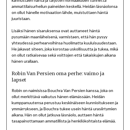
kannustaen häntä ja tarjoten normaaliuden tunnetta
ammattilaisurheilun paineiden keskellä. Heidän läsnäolonsa
on ollut hänelle motivaation lähde, muistuttaen häntä
juuristaan.
Lisäksi hänen sisaruksensa ovat auttaneet häntä
pysymään maanläheisenä, varmistaen, että hän pysyy
yhteydessä perhearvoihinsa huolimatta kuuluisuudestaan.
He jakavat siteen, joka korostaa uskollisuutta ja tukea, mikä
on ollut ratkaisevaa sekä voittojen että takaiskujen aikana
hänen urallaan.
Robin Van Persien oma perhe: vaimo ja
lapset
Robin on naimisissa Bouchra Van Persien kanssa, joka on
ollut merkittävä vaikutus hänen elämässään. Heidän
kumppanuutensa perustuu keskinäiseen kunnioitukseen ja
ymmärrykseen, ja Bouchra tukee usein häntä urasiirtymien
aikana. Hän on ollut jatkuva läsnäolo, auttaen häntä
tasapainottamaan ammatillista ja henkilökohtaista elämää.