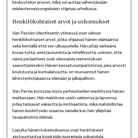
keskustelun arvoon, mikä voi auttaa vähentämään
mielenterveysongelmien stigmaa urheilussa.
Henkilökohtaiset arvot ja uskomukset
Van Persien identiteetin ytimessä ovat vahvat
henkilökohtaiset arvot, jotka ohjaavat hänen elämäänsä
sekä kentällä että sen ulkopuolella. Hän pitää tärkeänä
kovaa työtä, omistautumista ja rehellisyyttä, uskoen, että
nämä periaatteet ovat olennaisia menestyksen
saavuttamiseksi. Hänen kasvatusympäristönsä, joka arvosti
koulutusta ja kurinalaisuutta, on muovannut hänen
lähestymistapaansa elämään ja jalkapalloon.
Van Persie korostaa myös perhesiteiden merkitystä hänen
matkassaan. Hän mainitsee usein vaimonsa ja lapsensa,
jotka tarjoavat vakautta ja motivaatiota, mikä mahdollistaa
hänen keskittyvän uraansa samalla kun hän ylläpitää
tasapainoista elämää.
Lopulta hänen kokemuksensa ovat herättäneet
vastuuntuntoa inspiroida nuorempia sukupolvia,