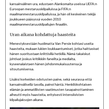
kansainvälinen ura, edustaen Alankomaita useissa UEFA:n
Euroopan mestaruuskilpailuissa ja FIFA:n
maailmanmestaruuskilpailuissa, ja hän oli keskeinen tekijä
joukkueen pääsyssä vuoden 2010
maailmanmestaruuskilpailujen finaaliin.
Uran aikana kohdattuja haasteita
Menestyksestään huolimatta Van Persie kohtasi useita
haasteita, mukaan lukien loukkaantumiset, jotka haittasivat
hänen suoritustaan kriittisillä hetkillä. Nämä takaiskut
johtivat joskus kritiikkiin faneilta ja medialta,
kyseenalaistaen hänen johdonmukaisuutensa ja
sitoutumisensa.
Lisäksi korkeiden odotusten paine, sekä seurassa että
kansainvälisellä tasolla, painoi häntä. Henkilökohtaisen
elämän ja ammatillisten vaatimusten tasapainottaminen
aiheutti myös haasteita, erityisesti intensiivisten
kilpailujaksojen aikana.