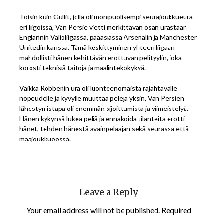
Toisin kuin Gullit, jolla oli monipuolisempi seurajoukkueura
eri liigoissa, Van Persie vietti merkittävän osan urastaan
Englannin Valioliigassa, pääasiassa Arsenalin ja Manchester
Unitedin kanssa. Tämä keskittyminen yhteen liigaan
mahdollisti hänen kehittävän erottuvan pelityylin, joka
korosti teknisiä taitoja ja maalintekokykyä.
Vaikka Robbenin ura oli luonteenomaista räjähtävälle
nopeudelle ja kyvylle muuttaa pelejä yksin, Van Persien
lähestymistapa oli enemmän sijoittumista ja viimeistelyä.
Hänen kykynsä lukea peliä ja ennakoida tilanteita erotti
hänet, tehden hänestä avainpelaajan sekä seurassa että
maajoukkueessa.
Leave a Reply
Your email address will not be published.
Required