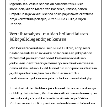
legendoista. Vaikka hänellä on samankaltaisuuksia
ikoneiden, kuten Marco van Bastenin, kanssa, hänen
urapolkunsa ja vaikutuksensa peliin paljastavat erottuvia
eroja verrattuna pelaajiin, kuten Ruud Gullit ja Arjen
Robben.
Vertailuanalyysi muiden hollantilaisten
jalkapallolegendojen kanssa
Van Persietä verrataan usein Ruud Gullitiin, erityisesti
heidän vaikutuksensa vuoksi hollantilaiseen jalkapalloon.
Molemmat pelaajat ovat olleet keskeisiä kansallisen
joukkueen identiteetin ja menestyksen muokkaamisessa
omilla aikakausillaan. Gullit tunnettiin monipuolisuudestaan
ja johtajuudestaan, kun taas Van Persie erottui
tuotteliaana hyökkääjänä, jolla oli tarkka maalintekokyky.
Toisin kuin Arjen Robben, joka tunnettiin nopeudestaan ja
dribbling-taidoistaan, Van Persie esitteli hienostuneempaa
teknistä kykyä ja poikkeuksellista viimeistelyä. Vaikka
Robben usein luotti nopeuteensa luodakseen tilaisuuksia,