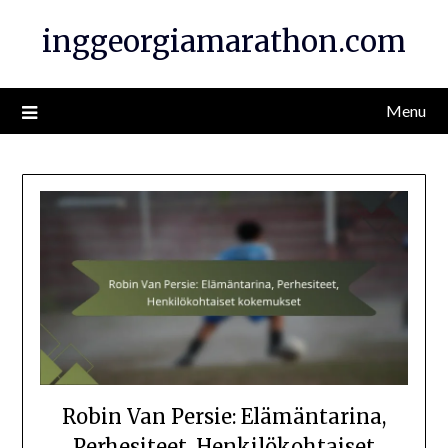
Skip
inggeorgiamarathon.com
to
content
Menu
Robin Van Persie: Elämäntarina,
Perhesiteet, Henkilökohtaiset