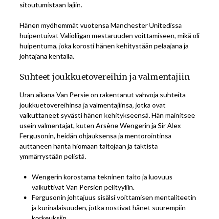
sitoutumistaan lajiin.
Hänen myöhemmät vuotensa Manchester Unitedissa
huipentuivat Valioliigan mestaruuden voittamiseen, mikä oli
huipentuma, joka korosti hänen kehitystään pelaajana ja
johtajana kentällä.
Suhteet joukkuetovereihin ja valmentajiin
Uran aikana Van Persie on rakentanut vahvoja suhteita
joukkuetovereihinsa ja valmentajiinsa, jotka ovat
vaikuttaneet syvästi hänen kehitykseensä. Hän mainitsee
usein valmentajat, kuten Arsène Wengerin ja Sir Alex
Fergusonin, heidän ohjauksensa ja mentorointinsa
auttaneen häntä hiomaan taitojaan ja taktista
ymmärrystään pelistä.
Wengerin korostama tekninen taito ja luovuus
vaikuttivat Van Persien pelityyliin.
Fergusonin johtajuus sisälsi voittamisen mentaliteetin
ja kurinalaisuuden, jotka nostivat hänet suurempiin
korkeuksiin.