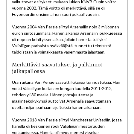
vaikuttavat esitykset, mukaan lukien KNVB Cupin voitto
vuonna 2002. Tämä voitto oli merkittävä, sillä se oli
Feyenoordin ensimmäinen suuri pokaali vuosiin.
Vuonna 2004 Van Persie siirtyi Arsenaliin noin 3 miljoonan
euron siirtosummalla. Hänen aikansa Arsenalin joukkueessa
oli nopean kehityksen aikaa, jolloin hänestä tuli yksi
Valioliigan parhaista hyökkääjistä, tunnettu teknisistä
taidoistaan ja voimakkaasta vasemmasta jalastaan.
Merkittävät saavutukset ja palkinnot
jalkapallossa
Uran aikana Van Persie saavutti lukuisia tunnustuksia. Hän
voitti Valioliigan kultaisen kengän kaudella 2011-2012,
tehden yli 30 maalia. Hänen johtajuutensa ja
maalintekokykynsä auttoivat Arsenalia saavuttamaan
useita neljän parhaan sijoituksia hänen aikanaan.
Vuonna 2013 Van Persie siirtyi Manchester Unitediin, jossa
hänellä oli keskeinen rooli Valioliigan mestaruuden
voittamisessa. Hänellä oli myös menestyksekäs