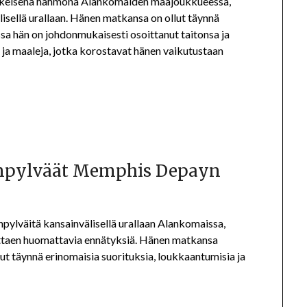
skeisenä hahmona Alankomaiden maajoukkueessa,
isellä urallaan. Hänen matkansa on ollut täynnä
issa hän on johdonmukaisesti osoittanut taitonsa ja
 ja maaleja, jotka korostavat hänen vaikutustaan
tanpylväät Memphis Depayn
pylväitä kansainvälisellä urallaan Alankomaissa,
vuttaen huomattavia ennätyksiä. Hänen matkansa
ut täynnä erinomaisia suorituksia, loukkaantumisia ja