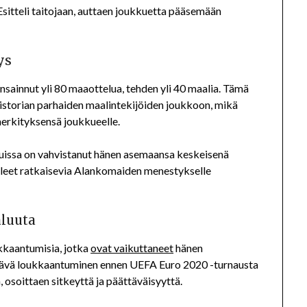
sitteli taitojaan, auttaen joukkuetta pääsemään
ys
ainnut yli 80 maaottelua, tehden yli 40 maalia. Tämä
istorian parhaiden maalintekijöiden joukkoon, mikä
merkityksensä joukkueelle.
luissa on vahvistanut hänen asemaansa keskeisenä
lleet ratkaisevia Alankomaiden menestykselle
aluuta
kkaantumisia, jotka
ovat vaikuttaneet
hänen
kittävä loukkaantuminen ennen UEFA Euro 2020 -turnausta
, osoittaen sitkeyttä ja päättäväisyyttä.