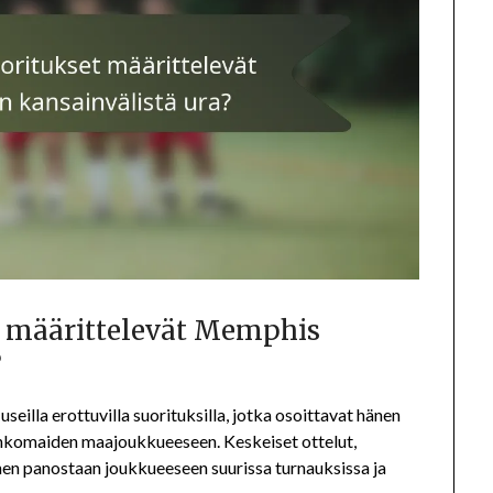
t määrittelevät Memphis
?
illa erottuvilla suorituksilla, jotka osoittavat hänen
ankomaiden maajoukkueeseen. Keskeiset ottelut,
änen panostaan joukkueeseen suurissa turnauksissa ja