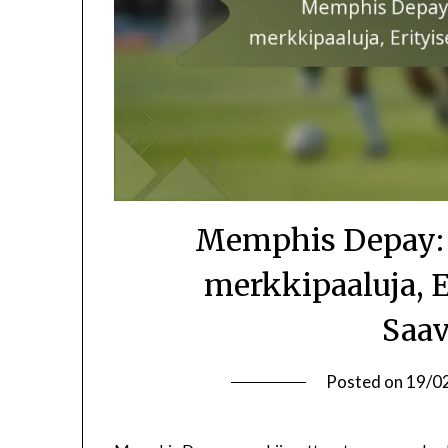
Memphis Depay: 
merkkipaaluja, E
Saav
Posted on
19/0