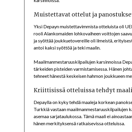
karsinnoissa.
Muistettavat ottelut ja panostukse
Yksi Depayn muistettavimmista otteluista oli UEF
rooli Alankomaiden lohkovaiheen voittojen saav
ja syöttää joukkuetovereille oli ilmeistä, erityis
antoi kaksi syöttöä ja teki maalin.
Maailmanmestaruuskilpailujen karsinnoissa Depa
tärkeiden pisteiden varmistamisessa. Hänen johta
tehneet hänestä keskeisen hahmon joukkueen me
Kriittisissä otteluissa tehdyt maal
Depaylla on kyky tehdä maaleja korkean panoksen t
Turkkiä vastaan maailmanmestaruuskilpailujen k
asemaa sarjataulukossa. Tämä maali ei ainoastaa
hänen merkityksensä ratkaisevissa otteluissa.