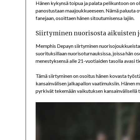
Hänen kykynsä toipua ja palata pelikuntoon on ol
panostustaan maajoukkueeseen. Nämä paluuta ova
fanejaan, osoittaen hänen sitoutumisensa lajiin.
Siirtyminen nuorisosta aikuisten
Memphis Depayn siirtyminen nuorisojoukkueista 
suorituksillaan nuorisoturnauksissa, joissa hän oso
menestyksensä alle 21-vuotiaiden tasolla avasi ti
Tämä siirtyminen on osoitus hänen kovasta työst
kansainvälisen jalkapallon vaatimuksiin. Hänen ma
pyrkivät tekemään vaikutuksen kansainvälisellä t