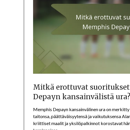
Mitkä erottuvat suoritukse
Depayn kansainvälistä ura
Memphis Depayn kansainvälinen ura on merkitty use
taitonsa, päättäväisyytensä ja vaikutuksensa Al
kriittiset maalit ja yksilöpalkinnot korostavat h