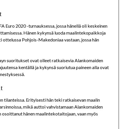
t
A Euro 2020 -turnauksessa, jossa hänellä oli keskeinen
uttamisessa. Hänen kykynsä luoda maalintekopaikkoja
esti ottelussa Pohjois-Makedoniaa vastaan, jossa hän
yn suoritukset ovat olleet ratkaisevia Alankomaiden
juutensa kentällä ja kykynsä suoriutua paineen alla ovat
nestyksessä.
it
ilanteissa. Erityisesti hän teki ratkaisevan maalin
arsinnoissa, mikä auttoi vahvistamaan Alankomaiden
n osoittanut hänen maalintekotaitojaan, vaan myös