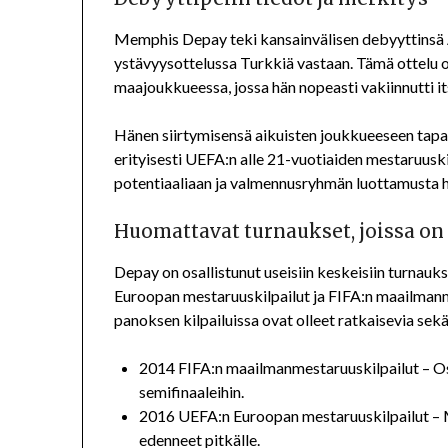
Memphis Depay teki kansainvälisen debyyttins
ystävyysottelussa Turkkiä vastaan. Tämä ottelu o
maajoukkueessa, jossa hän nopeasti vakiinnutti i
Hänen siirtymisensä aikuisten joukkueeseen tapah
erityisesti UEFA:n alle 21-vuotiaiden mestaruuski
potentiaaliaan ja valmennusryhmän luottamusta h
Huomattavat turnaukset, joissa on 
Depay on osallistunut useisiin keskeisiin turna
Euroopan mestaruuskilpailut ja FIFA:n maailmanm
panoksen kilpailuissa ovat olleet ratkaisevia sek
2014 FIFA:n maailmanmestaruuskilpailut – Os
semifinaaleihin.
2016 UEFA:n Euroopan mestaruuskilpailut – M
edenneet pitkälle.