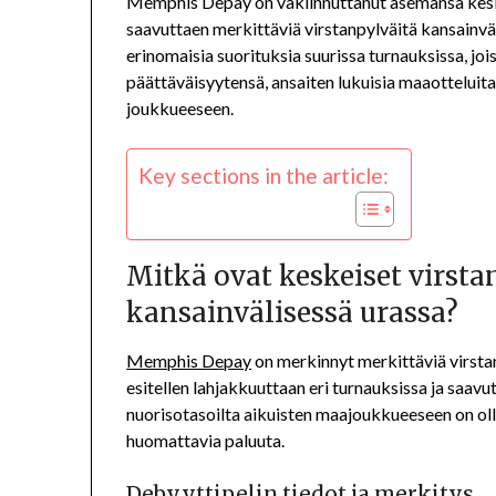
Memphis Depay on vakiinnuttanut asemansa ke
saavuttaen merkittäviä virstanpylväitä kansainväl
erinomaisia suorituksia suurissa turnauksissa, jo
päättäväisyytensä, ansaiten lukuisia maaotteluita
joukkueeseen.
Key sections in the article:
Mitkä ovat keskeiset virs
kansainvälisessä urassa?
Memphis Depay
on merkinnyt merkittäviä virstan
esitellen lahjakkuuttaan eri turnauksissa ja saa
nuorisotasoilta aikuisten maajoukkueeseen on oll
huomattavia paluuta.
Debyyttipelin tiedot ja merkitys