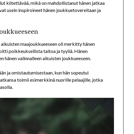
lut kiitettävää, mikä on mahdollistanut hänen jatkaa
t usein inspiroineet hänen joukkuetovereitaan ja
 joukkueeseen
aikuisten maajoukkueeseen oli merkitty hänen
itti poikkeuksellista taitoa ja tyyliä. Hänen
en hänen valinnalleen aikuisten joukkueeseen.
ään ja omistautumisestaan, kun hän sopeutui
tkansa toimii esimerkkinä nuorille pelaajille, jotka
asolla.