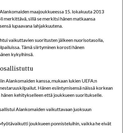
ä Alankomaiden maajoukkueessa 15. lokakuuta 2013
li merkittävä, sillä se merkitsi hänen matkaansa
tsensä lupaavana lahjakkuutena.
tui vaikuttavien suoritusten jälkeen nuorisotasolla,
lpailuissa. Tämä siirtyminen korosti hänen
änen kykyihinsä.
osallistuttu
uksiin Alankomaiden kanssa, mukaan lukien UEFA:n
estaruuskilpailut. Hänen esiintymisensä näissä korkean
ä hänen kehitykselleen että joukkueen suoritukselle.
allistui Alankomaiden vaikuttavaan juoksuun
yötävaikutti joukkueen ponnisteluihin, vaikka he eivät