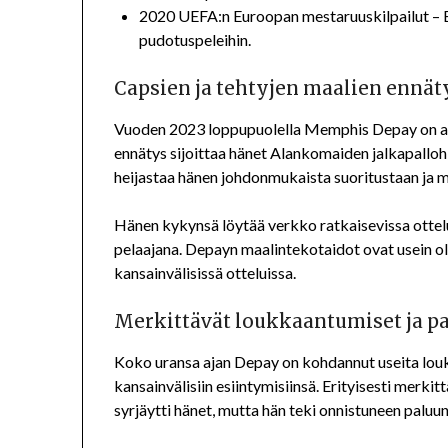
2020 UEFA:n Euroopan mestaruuskilpailut – E
pudotuspeleihin.
Capsien ja tehtyjen maalien ennät
Vuoden 2023 loppupuolella Memphis Depay on ans
ennätys sijoittaa hänet Alankomaiden jalkapalloh
heijastaa hänen johdonmukaista suoritustaan ja 
Hänen kykynsä löytää verkko ratkaisevissa otte
pelaajana. Depayn maalintekotaidot ovat usein o
kansainvälisissä otteluissa.
Merkittävät loukkaantumiset ja p
Koko uransa ajan Depay on kohdannut useita lou
kansainvälisiin esiintymisiinsä. Erityisesti mer
syrjäytti hänet, mutta hän teki onnistuneen paluun