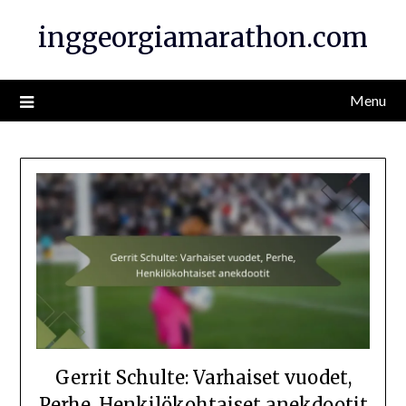
Skip
inggeorgiamarathon.com
to
content
Menu
Gerrit Schulte: Varhaiset vuodet,
Perhe, Henkilökohtaiset anekdootit