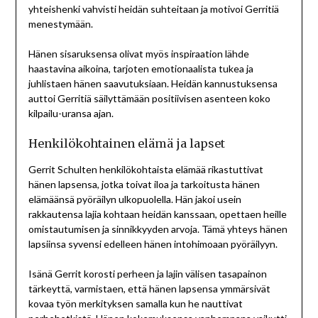
yhteishenki vahvisti heidän suhteitaan ja motivoi Gerritiä
menestymään.
Hänen sisaruksensa olivat myös inspiraation lähde
haastavina aikoina, tarjoten emotionaalista tukea ja
juhlistaen hänen saavutuksiaan. Heidän kannustuksensa
auttoi Gerritiä säilyttämään positiivisen asenteen koko
kilpailu-uransa ajan.
Henkilökohtainen elämä ja lapset
Gerrit Schulten henkilökohtaista elämää rikastuttivat
hänen lapsensa, jotka toivat iloa ja tarkoitusta hänen
elämäänsä pyöräilyn ulkopuolella. Hän jakoi usein
rakkautensa lajia kohtaan heidän kanssaan, opettaen heille
omistautumisen ja sinnikkyyden arvoja. Tämä yhteys hänen
lapsiinsa syvensi edelleen hänen intohimoaan pyöräilyyn.
Isänä Gerrit korosti perheen ja lajin välisen tasapainon
tärkeyttä, varmistaen, että hänen lapsensa ymmärsivät
kovaa työn merkityksen samalla kun he nauttivat