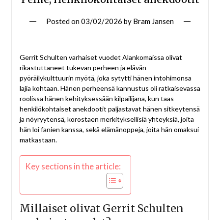
Posted on
03/02/2026
by
Bram Jansen
Gerrit Schulten varhaiset vuodet Alankomaissa olivat
rikastuttaneet tukevan perheen ja elävän
pyöräilykulttuurin myötä, joka sytytti hänen intohimonsa
lajia kohtaan. Hänen perheensä kannustus oli ratkaisevassa
roolissa hänen kehityksessään kilpailijana, kun taas
henkilökohtaiset anekdootit paljastavat hänen sitkeytensä
ja nöyryytensä, korostaen merkityksellisiä yhteyksiä, joita
hän loi fanien kanssa, sekä elämänoppeja, joita hän omaksui
matkastaan.
Key sections in the article:
Millaiset olivat Gerrit Schulten