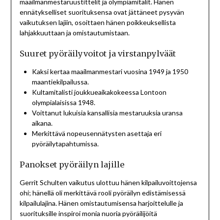
maailmanmestaruustittelit ja olympiamitalit. Hänen
ennätykselliset suorituksensa ovat jättäneet pysyvän
vaikutuksen lajiin, osoittaen hänen poikkeuksellista
lahjakkuuttaan ja omistautumistaan.
Suuret pyöräilyvoitot ja virstanpylväät
Kaksi kertaa maailmanmestari vuosina 1949 ja 1950
maantiekilpailussa.
Kultamitalisti joukkueaikakokeessa Lontoon
olympialaisissa 1948.
Voittanut lukuisia kansallisia mestaruuksia uransa
aikana.
Merkittävä nopeusennätysten asettaja eri
pyöräilytapahtumissa.
Panokset pyöräilyn lajille
Gerrit Schulten vaikutus ulottuu hänen kilpailuvoittojensa
ohi; hänellä oli merkittävä rooli pyöräilyn edistämisessä
kilpailulajina. Hänen omistautumisensa harjoittelulle ja
suorituksille inspiroi monia nuoria pyöräilijöitä