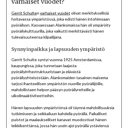
varhaiset vuodet?
Gerrit Schulte
n
varhaiset vuodet
olivat merkityksellisiä
hoitavassa ympäristössä, joka edisti hänen intohimoaan
pyöräilyyn. Kasvaessaan Alankomaissa hän oli ympäröity
pyöräilykulttuurilla, joka vaikutti merkittävästi hänen
tulevaisuuteensa kilpailijana.
Synnyinpaikka ja lapsuuden ympäristö
Gerrit Schulte syntyi vuonna 1925 Amsterdamissa,
kaupungissa, joka tunnetaan laajasta
pyöräilyinfrastruktuuristaan ja elävästä
pyöräilyyhteisöstään. Alankomaiden tasainen maisema
tarjosi ihanteellisen ympäristön nuorille pyöräilijöille,
mahdollistaen helpon pääsyn pyöräilyreiteille ja
ulkoilmaaktiviteetteihin.
Hänen lapsuuden ympäristönsä oli täynnä mahdollisuuksia
tutkimiseen ja seikkailuun kahdella pyörällä. Paikalliset
puistot ja maalaukselliset kanavat muodostivat hänen
leikkikenttänsä, jossa hän usein ajoi pyörällä ystäviensä