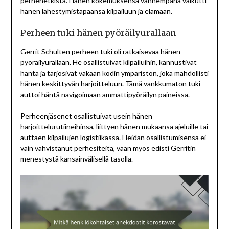
perhehetkistä. Hänen kokemuksensa vanhempana vaikutti
hänen lähestymistapaansa kilpailuun ja elämään.
Perheen tuki hänen pyöräilyurallaan
Gerrit Schulten perheen tuki oli ratkaisevaa hänen
pyöräilyurallaan. He osallistuivat kilpailuihin, kannustivat
häntä ja tarjosivat vakaan kodin ympäristön, joka mahdollisti
hänen keskittyvän harjoitteluun. Tämä vankkumaton tuki
auttoi häntä navigoimaan ammattipyöräilyn paineissa.
Perheenjäsenet osallistuivat usein hänen
harjoittelurutiineihinsa, liittyen hänen mukaansa ajeluille tai
auttaen kilpailujen logistiikassa. Heidän osallistumisensa ei
vain vahvistanut perhesiteitä, vaan myös edisti Gerritin
menestystä kansainvälisellä tasolla.