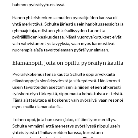
hahmon pyöräilyyhteisössä.
Hänen yhteishenkensä muiden pyöräilijöiden kanssa oli
yhtä merkittävä. Schulte järjesti usein harjoitussessioita ja
ryhmäajeluja, edistäen yhteisöllisyyden tunnetta
pyöräilijöiden keskuudessa. Nämä vuorovaikutukset eivät
vain vahvistaneet ystävyyksiä, vaan myös kannustivat
nuorempia ajajia tavoittelemaan pyöräilyunelmiaan.
Elämänopit, joita on opittu pyöräilyn kautta
Pyöräilykokemustensa kautta Schulte oppi arvokkaita
elämänoppeja sinnikkyydestä ja sitkeydestä. Hän korosti
usein tavoitteiden asettamisen ja niiden eteen ahkerasti
työskentelyn tärkeyttä, riippumatta kohdatuista esteistä.
Tämä ajattelutapa ei koskenut vain pyöräilyä, vaan resonoi
myös muilla elämänalueilla.
Toinen oppi, jota hän usein jakoi, oli tiimityön merkitys.
Schulte ymmärsi, että menestys pyöräilyssä riippui usein
yhteistyöstä tiimikavereiden kanssa, korostaen