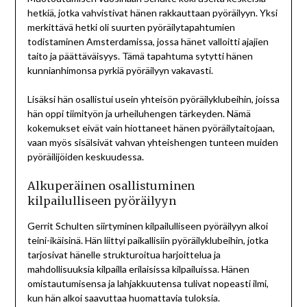
hetkiä, jotka vahvistivat hänen rakkauttaan pyöräilyyn. Yksi
merkittävä hetki oli suurten pyöräilytapahtumien
todistaminen Amsterdamissa, jossa hänet valloitti ajajien
taito ja päättäväisyys. Tämä tapahtuma sytytti hänen
kunnianhimonsa pyrkiä pyöräilyyn vakavasti.
Lisäksi hän osallistui usein yhteisön pyöräilyklubeihin, joissa
hän oppi tiimityön ja urheiluhengen tärkeyden. Nämä
kokemukset eivät vain hiottaneet hänen pyöräilytaitojaan,
vaan myös sisälsivät vahvan yhteishengen tunteen muiden
pyöräilijöiden keskuudessa.
Alkuperäinen osallistuminen
kilpailulliseen pyöräilyyn
Gerrit Schulten siirtyminen kilpailulliseen pyöräilyyn alkoi
teini-ikäisinä. Hän liittyi paikallisiin pyöräilyklubeihin, jotka
tarjosivat hänelle strukturoitua harjoittelua ja
mahdollisuuksia kilpailla erilaisissa kilpailuissa. Hänen
omistautumisensa ja lahjakkuutensa tulivat nopeasti ilmi,
kun hän alkoi saavuttaa huomattavia tuloksia.