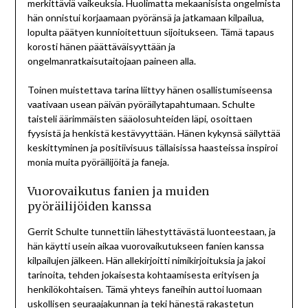
merkittäviä vaikeuksia. Huolimatta mekaanisista ongelmista
hän onnistui korjaamaan pyöränsä ja jatkamaan kilpailua,
lopulta päätyen kunnioitettuun sijoitukseen. Tämä tapaus
korosti hänen päättäväisyyttään ja
ongelmanratkaisutaitojaan paineen alla.
Toinen muistettava tarina liittyy hänen osallistumiseensa
vaativaan usean päivän pyöräilytapahtumaan. Schulte
taisteli äärimmäisten sääolosuhteiden läpi, osoittaen
fyysistä ja henkistä kestävyyttään. Hänen kykynsä säilyttää
keskittyminen ja positiivisuus tällaisissa haasteissa inspiroi
monia muita pyöräilijöitä ja faneja.
Vuorovaikutus fanien ja muiden
pyöräilijöiden kanssa
Gerrit Schulte tunnettiin lähestyttävästä luonteestaan, ja
hän käytti usein aikaa vuorovaikutukseen fanien kanssa
kilpailujen jälkeen. Hän allekirjoitti nimikirjoituksia ja jakoi
tarinoita, tehden jokaisesta kohtaamisesta erityisen ja
henkilökohtaisen. Tämä yhteys faneihin auttoi luomaan
uskollisen seuraajakunnan ja teki hänestä rakastetun