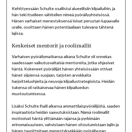
Kehittyessään Schulte osallistui alueellisiin kilpailuihin, ja
hän teki itselleen vähitellen nimeä pyöräilyyhteisössä.
Hänen varhaiset menestyksensä loivat perustan lupaavalle
uralle, osoittaen hänen potentiaaliaan tulevana tähtenä
lajissa.
Keskeiset mentorit ja roolimallit
Varhaisen pyöräilymatkansa aikana Schulte oli onnekas
saadessaan vaikutusvaltaisia mentoreita, jotka ohjasivat
häntä. Kokeneet pyöräilijät hänen yhteisössään ottivat
hänet siipiensä suojaan, tarjoten arvokkaita
harjoitteluohjeita ja neuvoja kilpailustrategioista. Heidän
tukensa oli ratkaisevaa hänen kilpailuedun
muotoutumisessa.
Lisäksi Schulte ihaili aikansa ammattilaispyöräilijöitä, saaden
inspiraatiota heidän saavutuksistaan. Nämä roolimallit
motivoivat häntä ylittämään rajansa ja pyrkimään
erinomaisuuteen, vahvistaen hänen sitoutumistaan lajiin ja
hänen tavoitteitaan menestyksekkään pyöräilyuran