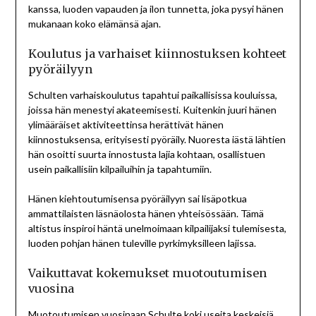
kanssa, luoden vapauden ja ilon tunnetta, joka pysyi hänen
mukanaan koko elämänsä ajan.
Koulutus ja varhaiset kiinnostuksen kohteet
pyöräilyyn
Schulten varhaiskoulutus tapahtui paikallisissa kouluissa,
joissa hän menestyi akateemisesti. Kuitenkin juuri hänen
ylimääräiset aktiviteettinsa herättivät hänen
kiinnostuksensa, erityisesti pyöräily. Nuoresta iästä lähtien
hän osoitti suurta innostusta lajia kohtaan, osallistuen
usein paikallisiin kilpailuihin ja tapahtumiin.
Hänen kiehtoutumisensa pyöräilyyn sai lisäpotkua
ammattilaisten läsnäolosta hänen yhteisössään. Tämä
altistus inspiroi häntä unelmoimaan kilpailijaksi tulemisesta,
luoden pohjan hänen tuleville pyrkimyksilleen lajissa.
Vaikuttavat kokemukset muotoutumisen
vuosina
Muotoutumisen vuosinaan Schulte koki useita keskeisiä