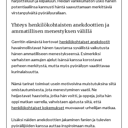
harjoitteluun ja kilpailuun. Heidän vankkumaton usko hänen
potentiaaliinsa kannusti häntä saavuttamaan merkittäviä
virstanpylväitä pyöräilyurallaan.
Yhteys henkilökohtaisten anekdoottien ja
ammatillisen menestyksen välillä
Gerritin elämästä kertovat
henkilökohtaiset anekdootit
havainnollistavat hänen taustansa syvällistä vaikutusta
hänen ammatilliseen menestykseensä. Esimerkiksi
varhaisten aamujen ajelut isänsä kanssa korostavat
perheen merkitystä, mutta myös pyöräilyyn vaadittavaa
kurinalaisuutta.
Nämä tarinat toimivat usein motivoivina muistutuksina siitä
omistautumisesta, jota menestyminen vaatii. Ne
heijastavat haasteita, jotka hän voitti, ja oppeja, joita hän
oppi matkan varrella, vahvistaen ajatusta siitä, että
henkilökohtaiset kokemukset
muovaavat urheilijan matkaa.
Lisäksi näiden anekdoottien jakaminen fanien ja tulevien
pyöräilijöiden kanssa auttaa inspiroimaan muita.