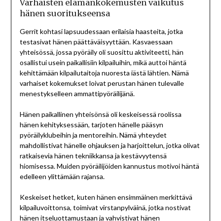
Varhaisten elämänkokemusten vaikutus
hänen suoritukseensa
Gerrit kohtasi lapsuudessaan erilaisia haasteita, jotka
testasivat hänen päättäväisyyttään. Kasvaessaan
yhteisössä, jossa pyöräily oli suosittu aktiviteetti, hän
osallistui usein paikallisiin kilpailuihin, mikä auttoi häntä
kehittämään kilpailutaitoja nuoresta iästä lähtien. Nämä
varhaiset kokemukset loivat perustan hänen tulevalle
menestykselleen ammattipyöräilijänä.
Hänen paikallinen yhteisönsä oli keskeisessä roolissa
hänen kehityksessään, tarjoten hänelle pääsyn
pyöräilyklubeihin ja mentoreihin. Nämä yhteydet
mahdollistivat hänelle ohjauksen ja harjoittelun, jotka olivat
ratkaisevia hänen tekniikkansa ja kestävyytensä
hiomisessa. Muiden pyöräilijöiden kannustus motivoi häntä
edelleen ylittämään rajansa.
Keskeiset hetket, kuten hänen ensimmäinen merkittävä
kilpailuvoittonsa, toimivat virstanpylväinä, jotka nostivat
hänen itseluottamustaan ja vahvistivat hänen