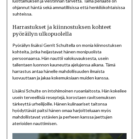
luottamuksen ja viestinnän tarvetta. Tämä periaate on
ohjannut häntä sekä ammatillisissa että henkilökohtaisissa
suhteissa.
Harrastukset ja kiinnostuksen kohteet
pyöräilyn ulkopuolella
Pyöräilyn lisäksi Gerrit Schultella on monia kiinnostuksen
kohteita, jotka heijastavat hänen monipuolista
persoonaansa. Hän nauttii valokuvauksesta, usein
tallentaen luonnon kauneutta ajelujensa aikana. Tämä
harrastus antaa hänelle mahdollisuuden ilmaista
luovuuttaan ja jakaa kokemuksiaan muiden kanssa.
Lisäksi Schulte on intohimoinen ruoanlaitosta. Hän kokeilee
usein terveellisiä reseptejä, korostaen ravitsemuksen
tärkeyttä urheilijoille. Hänen kulinaariset taitonsa
hyödyttävät paitsi hänen omaa harjoitteluaan myös
mahdollistavat ystävien ja perheen kanssa jaettujen
aterioiden nauttimisen.