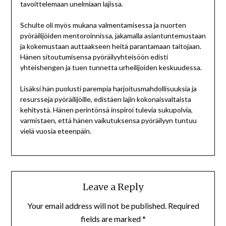
tavoittelemaan unelmiaan lajissa.
Schulte oli myös mukana valmentamisessa ja nuorten
pyöräilijöiden mentoroinnissa, jakamalla asiantuntemustaan
ja kokemustaan auttaakseen heitä parantamaan taitojaan.
Hänen sitoutumisensa pyöräilyyhteisöön edisti
yhteishengen ja tuen tunnetta urheilijoiden keskuudessa.
Lisäksi hän puolusti parempia harjoitusmahdollisuuksia ja
resursseja pyöräilijöille, edistäen lajin kokonaisvaltaista
kehitystä. Hänen perintönsä inspiroi tulevia sukupolvia,
varmistaen, että hänen vaikutuksensa pyöräilyyn tuntuu
vielä vuosia eteenpäin.
Leave a Reply
Your email address will not be published.
Required
fields are marked
*