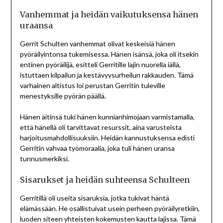
Vanhemmat ja heidän vaikutuksensa hänen
uraansa
Gerrit Schulten vanhemmat olivat keskeisiä hänen
pyöräilyintonsa tukemisessa. Hänen isänsä, joka oli itsekin
entinen pyöräilijä, esitteli Gerritille lajin nuorella iällä,
istuttaen kilpailun ja kestävyysurheilun rakkauden. Tämä
varhainen altistus loi perustan Gerritin tuleville
menestyksille pyörän päällä.
Hänen äitinsä tuki hänen kunnianhimojaan varmistamalla,
että hänellä oli tarvittavat resurssit, aina varusteista
harjoitusmahdollisuuksiin. Heidän kannustuksensa edisti
Gerritin vahvaa työmoraalia, joka tuli hänen uransa
tunnusmerkiksi.
Sisarukset ja heidän suhteensa Schulteen
Gerritillä oli useita sisaruksia, jotka tukivat häntä
elämässään. He osallistuivat usein perheen pyöräilyretkiin,
luoden siteen yhteisten kokemusten kautta lajissa. Tämä