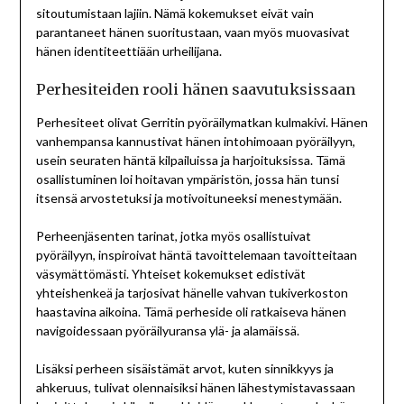
sitoutumistaan lajiin. Nämä kokemukset eivät vain
parantaneet hänen suoritustaan, vaan myös muovasivat
hänen identiteettiään urheilijana.
Perhesiteiden rooli hänen saavutuksissaan
Perhesiteet olivat Gerritin pyöräilymatkan kulmakivi. Hänen
vanhempansa kannustivat hänen intohimoaan pyöräilyyn,
usein seuraten häntä kilpailuissa ja harjoituksissa. Tämä
osallistuminen loi hoitavan ympäristön, jossa hän tunsi
itsensä arvostetuksi ja motivoituneeksi menestymään.
Perheenjäsenten tarinat, jotka myös osallistuivat
pyöräilyyn, inspiroivat häntä tavoittelemaan tavoitteitaan
väsymättömästi. Yhteiset kokemukset edistivät
yhteishenkeä ja tarjosivat hänelle vahvan tukiverkoston
haastavina aikoina. Tämä perheside oli ratkaiseva hänen
navigoidessaan pyöräilyuransa ylä- ja alamäissä.
Lisäksi perheen sisäistämät arvot, kuten sinnikkyys ja
ahkeruus, tulivat olennaisiksi hänen lähestymistavassaan